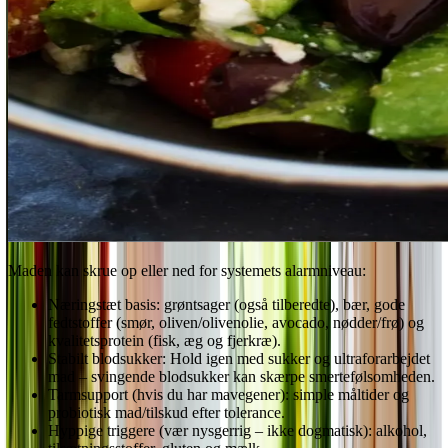
Maden kan skrue op eller ned for systemets alarmniveau:
Næringstæt basis: grøntsager (også tilberedte), bær, gode
fedtstoffer (smør, oliven/olivenolie, avocado, nødder/frø) og
kvalitetsprotein (fisk, æg og fjerkræ).
Stabilt blodsukker: Hold igen med sukker og ultraforarbejdet
mad – svingende blodsukker kan skærpe smertefølsomheden.
Tarmsupport (hvis du har mavegener): simple måltider og
probiotisk mad/tilskud efter tolerance.
Hyppige triggere (vær nysgerrig – ikke dogmatisk): alkohol,