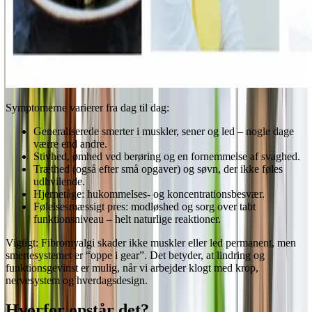
Symptomerne varierer fra dag til dag:
Generaliserede smerter i muskler, sener og led – nogle dage
værre end andre.
Stivhed, ømhed ved berøring og en fornemmelse af svaghed.
Træthed (også efter små opgaver) og søvn, der ikke føles
udhvilende.
Hjernetåge: hukommelses- og koncentrationsbesvær.
Følelsesmæssigt pres: modløshed og sorg over tabt
funktionsniveau – helt naturlige reaktioner.
Vigtigt: Fibromyalgi skader ikke muskler eller led permanent, men
smertesystemet er “oppe i gear”. Det betyder, at lindring og
funktionsgevinst er mulig, når vi arbejder klogt med krop,
nervesystem og hverdagsdesign.
Hvorfor opstår det?