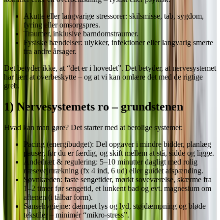
Akutte eller langvarige stressorer: skilsmisse, tab, sygdom,
fyring eller omsorgspres.
Traumer, inklusive barndomstraumer.
Fysiske hændelser: ulykker, infektioner eller langvarig smerte
fra andre årsager.
Det betyder ikke, at “det er i hovedet”. Det betyder, at nervesystemet
har lært at overbeskytte – og at vi kan omlære det med de rigtige
greb.
1) Nervesystemets ro – grundstenen
Hvad kan man gøre? Det starter med at berolige systemet:
Pacing (energibudget): Del opgaver i mindre bidder, planlæg
pauser, før du er færdig, og skift mellem at stå, sidde og ligge.
Åndedræt & regulering: 5–10 minutter dagligt med rolig
næsevejrtrækning (fx 4 ind, 6 ud) eller guidet afspænding.
Søvnkæden: faste sengetider, mørkt soveværelse, skærme fra
1–2 timer før sengetid, et lunkent bad og evt. magnesium om
aftenen (i tålbar form).
Sansehygiejne: dæmpet lys og lyd, støjdæmpning og bløde
tekstiler – minimér “mikro-stress”.