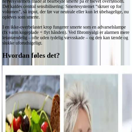
nervesystemets måde at bearbejde smerte på er blevet overfølsom.
Det kaldes central sensibilisering: Smertesystemet “skruer op for
volumen”, så input, der før var neutrale eller kun let ubehagelige, nu
opleves som smerte.
I en ikke-overbelastet krop fungerer smerte som en advarselslampe
(fx varm kogeplade = flyt hånden). Ved fibromyalgi er alarmen mere
letantændelig – ofte uden tydelig vævsskade – og den kan tænde og
slukke uforudsigeligt.
Hvordan føles det?