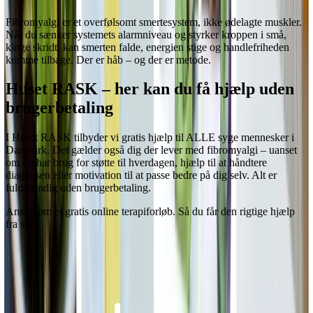
Fibromyalgi er et overfølsomt smertesystem, ikke ødelagte muskler.
Når du sænker systemets alarmniveau og styrker kroppen i små,
kloge skridt, kan smerten falde, energien stige og handlefriheden
komme tilbage. Der er håb – og der er metode.
Huset RASK – her kan du få hjælp uden
brugerbetaling
I Huset RASK tilbyder vi gratis hjælp til ALLE syge mennesker i
Danmark. Det gælder også dig der lever med fibromyalgi – uanset
om du har brug for støtte til hverdagen, hjælp til at håndtere
diagnosen eller motivation til at passe bedre på dig selv. Alt er
fuldstændig uden brugerbetaling.
Ansøg om et gratis online terapiforløb. Så du får den rigtige hjælp
fra start.
Ansøg om et gratis terapiforløb
→