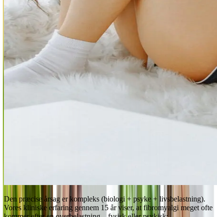
Den præcise årsag er kompleks (biologi + psyke + livsbelastning).
Vores kliniske erfaring gennem 15 år viser, at fibromyalgi meget ofte
kommer efter en overbelastning – fysisk eller psykisk: