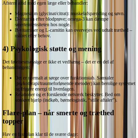
Afstem altid med egen læge eller behandler:
Magnesium (glycinat/citrat): muskelafspænding og søvn.
D-vitamin efter blodprøve; omega-3 kan dæmpe
smerteintensiteten hos nogle.
B-vitaminer og L-carnitin kan overvejes ved udtalt træthed –
målret efter behov.
4) Psykologisk støtte og mening
Det følelsesmæssige er ikke et vedhæng – det er en del af
behandlingen:
Det er normalt at sørge over funktionstab. Samtaler
(psykoterapi/traumeforløsende metoder) kan berolige systemet
og frigøre energi til hverdagen.
Relationer og et forstående netværk beskytter. Bed om
konkret hjælp (indkøb, børnelogistik, “stille aftaler”).
Flare-plan – når smerte og træthed
topper
Hav en fast plan klar til de svære dage: