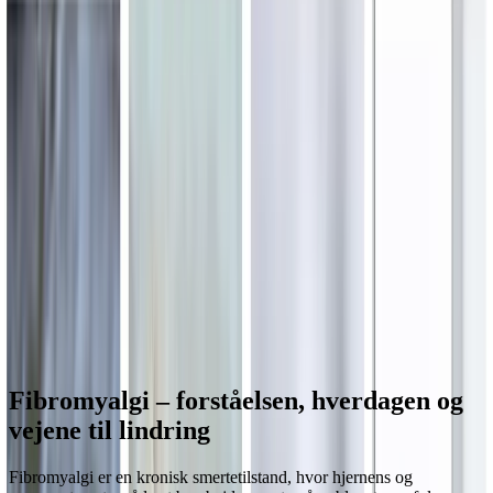
Hjem
Om Huset RASK
▾
Om Huset RASK
Mød teamet
Pay It Forward
Succes historier
Galleri
Forløb
▾
Forløb hos os
Spis dig RASK — vægttab
Terapiforløb — sygdom &
terapi
Spiseforstyrrelse
Misbrug
Kræftramte
Pårørende
Podcasts
Shoppen
Støt os
▾
Sådan støtter du
Donation — personlig
Donation —
virksomhed
Medlemskab
Kontakt
▾
Kontakt os
FAQ
Presse
Tilmeld forløb
☰ Menu
Fibromyalgi – forståelsen, hverdagen og
vejene til lindring
Fibromyalgi er en kronisk smertetilstand, hvor hjernens og