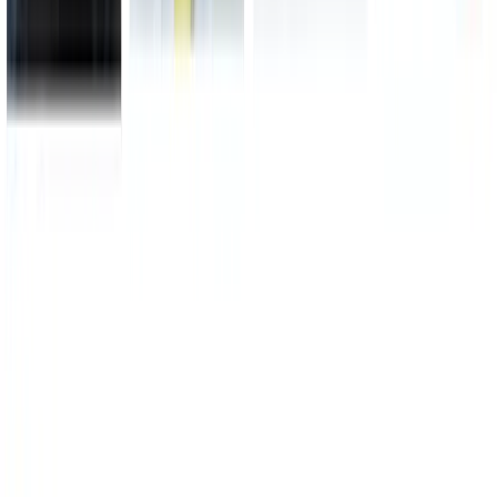
★
Se vores anmeldelser på Trustpilot
Succes historier
Mød
teamet
Podcasts
Livsmagi
Presse
Shoppen
FAQ
Galleri
Støt
os
Kontakt
Salgs- og handelsbetingelser
Privatlivspolitik
Log ind
I samarbejde med