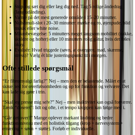
Stop, og sæt dig eller læg dig ned. Tag 5 rolige åndedrag
(lang udånding).
Varme på det mest generede område i 15–20 minutter.
Nulstimuli-slot i 20–30 minutter: mørke og ro, øjenpude, blid
musik eller white noise.
Mikrobevægelse: 5 minutters meget langsom mobilitet (nakke,
skuldre og hofter) eller 10 minutters rolig gåtur, hvis det føles
okay.
Evaluér: Hvad triggede (søvn, at overgøre, mad, skærme,
stress)? Vælg ét lille justeringspunkt til i morgen.
Ofte stillede spørgsmål
“Er fibromyalgi farlig?” Nej – men den er belastende. Målet er at
skrue ned for overfølsomheden og op for funktion og velvære. Det
kan lade sig gøre i trin.
“Skal jeg presse mig selv?” Nej – men inaktivitet kan også forværre.
Tænk “doseret”: lidt og ofte, i et tempo kroppen kan følge med i.
“Går det over?” Mange oplever markant lindring og bedre
funktionsniveau med en holistisk tilgang (krop + nervesystem +
ernæring + søvn + støtte). Forløb er individuelle.