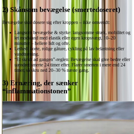
2) Skånsom bevægelse (smertedoseret)
Bevægelse skal dosere sig efter kroppen – ikke omvendt:
Langsom bevægelse & styrke: langsomme stræk, mobilitet og
let modstand med elastik eller egen kropsvægt, 10–20
minutter – hellere lidt og ofte.
Lethed: korte, rolige gåture, cykling på lav belastning eller
vandtræning.
“Et skridt ad gangen”-reglen: Bevægelse skal give bedre eller
uændret smerte 24 timer efter. Flarer smerten i mere end 24
timer, så skru ned 20–30 % næste gang.
3) Ernæring, der sænker
“inflammationstonen”