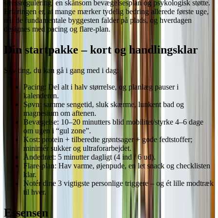
stressregulering, en skånsom bevægelsesplan og psykologisk støtte.
Erfaringen er, at mange mærker tydelig bedring allerede første uge,
når de fundamentale byggesten falder på plads, og hverdagen
designes med pacing og flare-plan.
Din startpakke – kort og handlingsklar
Syv ting, du kan gå i gang med i dag:
Pacing: Del alt i halv størrelse, og planlæg pauser i
kalenderen.
Søvn: samme sengetid, sluk skærme, lunkent bad og
magnesium om aftenen.
Bevægelse: 10–20 minutters blid mobilitet/styrke 4–6 dage
om ugen i “gul zone”.
Kost: protein + tilberedte grøntsager + gode fedtstoffer;
minimér sukker og ultraforarbejdet.
Åndedræt: 5 minutter dagligt (4 ind / 6 ud).
Flare-plan: Hav varme, øjenpude, en let snack og checklisten
klar.
Notér dine 3 vigtigste personlige triggere – og ét lille modtræk
til hver.
Essensen