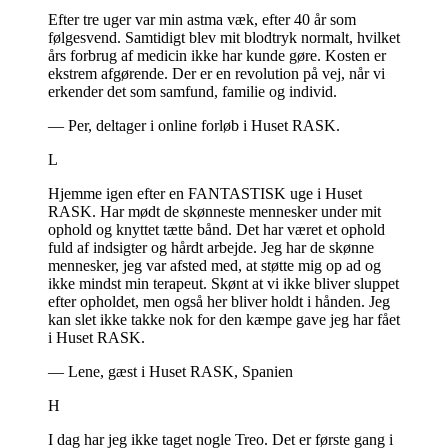
Efter tre uger var min astma væk, efter 40 år som
følgesvend. Samtidigt blev mit blodtryk normalt, hvilket
års forbrug af medicin ikke har kunde gøre. Kosten er
ekstrem afgørende. Der er en revolution på vej, når vi
erkender det som samfund, familie og individ.
—
Per, deltager i online forløb i Huset RASK.
L
Hjemme igen efter en FANTASTISK uge i Huset
RASK. Har mødt de skønneste mennesker under mit
ophold og knyttet tætte bånd. Det har været et ophold
fuld af indsigter og hårdt arbejde. Jeg har de skønne
mennesker, jeg var afsted med, at støtte mig op ad og
ikke mindst min terapeut. Skønt at vi ikke bliver sluppet
efter opholdet, men også her bliver holdt i hånden. Jeg
kan slet ikke takke nok for den kæmpe gave jeg har fået
i Huset RASK.
—
Lene, gæst i Huset RASK, Spanien
H
I dag har jeg ikke taget nogle Treo. Det er første gang i