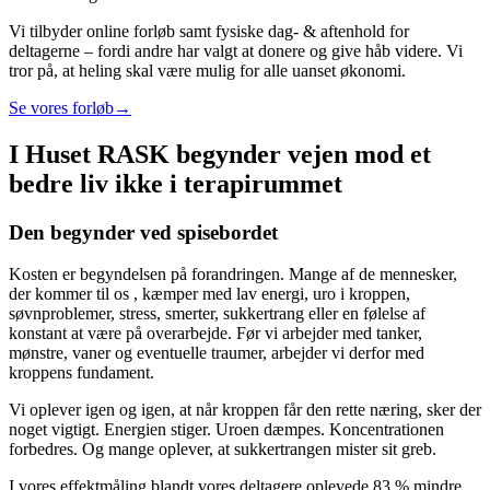
Vi tilbyder online forløb samt fysiske dag- & aftenhold for
deltagerne – fordi andre har valgt at donere og give håb videre. Vi
tror på, at heling skal være mulig for alle uanset økonomi.
Se vores forløb
→
I Huset RASK begynder vejen mod et
bedre liv ikke i terapirummet
Den begynder ved spisebordet
Kosten er begyndelsen på forandringen. Mange af de mennesker,
der kommer til os , kæmper med lav energi, uro i kroppen,
søvnproblemer, stress, smerter, sukkertrang eller en følelse af
konstant at være på overarbejde. Før vi arbejder med tanker,
mønstre, vaner og eventuelle traumer, arbejder vi derfor med
kroppens fundament.
Vi oplever igen og igen, at når kroppen får den rette næring, sker der
noget vigtigt. Energien stiger. Uroen dæmpes. Koncentrationen
forbedres. Og mange oplever, at sukkertrangen mister sit greb.
I vores effektmåling blandt vores deltagere oplevede 83 % mindre