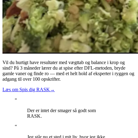
Vil du hurtigt have resultater med vægttab og balance i krop og
sind? På 3 måneder lærer du at spise efter DFL-metoden, bryde
gamle vaner og finde ro — med et helt hold af eksperter i ryggen og
adgang til over 100 opskrifter.
Læs om Spis dig RASK
→
“
Der er intet der smager så godt som
RASK.
“
Jeg står nu et sted i mit liv, hvor jeg ikke