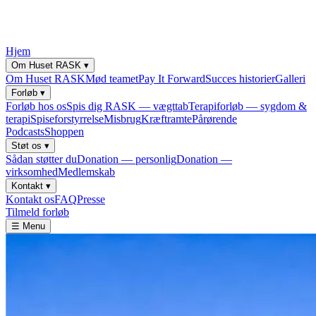
Hjem
Om Huset RASK
▾
Om Huset RASK
Mød teamet
Pay It Forward
Succes historier
Galleri
Forløb
▾
Forløb hos os
Spis dig RASK — vægttab
Terapiforløb — sygdom &
terapi
Spiseforstyrrelse
Misbrug
Kræftramte
Pårørende
Podcasts
Shoppen
Støt os
▾
Sådan støtter du
Donation — personlig
Donation —
virksomhed
Medlemskab
Kontakt
▾
Kontakt os
FAQ
Presse
Tilmeld forløb
☰ Menu