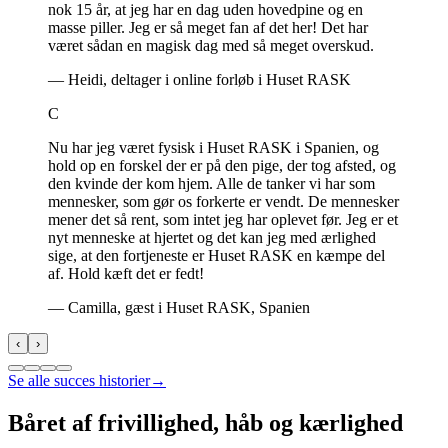
nok 15 år, at jeg har en dag uden hovedpine og en
masse piller. Jeg er så meget fan af det her! Det har
været sådan en magisk dag med så meget overskud.
—
Heidi, deltager i online forløb i Huset RASK
C
Nu har jeg været fysisk i Huset RASK i Spanien, og
hold op en forskel der er på den pige, der tog afsted, og
den kvinde der kom hjem. Alle de tanker vi har som
mennesker, som gør os forkerte er vendt. De mennesker
mener det så rent, som intet jeg har oplevet før. Jeg er et
nyt menneske at hjertet og det kan jeg med ærlighed
sige, at den fortjeneste er Huset RASK en kæmpe del
af. Hold kæft det er fedt!
—
Camilla, gæst i Huset RASK, Spanien
‹
›
Se alle succes historier
→
Båret af frivillighed, håb og kærlighed