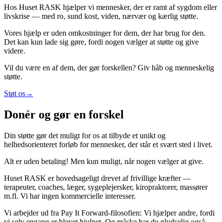
Hos Huset RASK hjælper vi mennesker, der er ramt af sygdom eller
livskrise — med ro, sund kost, viden, nærvær og kærlig støtte.
Vores hjælp er uden omkostninger for dem, der har brug for den.
Det kan kun lade sig gøre, fordi nogen vælger at støtte og give
videre.
Vil du være en af dem, der gør forskellen? Giv håb og menneskelig
støtte.
Støt os
→
Donér og gør en forskel
Din støtte gør det muligt for os at tilbyde et unikt og
helhedsorienteret forløb for mennesker, der står et svært sted i livet.
Alt er uden betaling! Men kun muligt, når nogen vælger at give.
Huset RASK er hovedsageligt drevet af frivillige kræfter —
terapeuter, coaches, læger, sygeplejersker, kiropraktorer, massører
m.fl. Vi har ingen kommercielle interesser.
Vi arbejder ud fra Pay It Forward-filosofien: Vi hjælper andre, fordi
vi selv engang er blevet hjulpet. Og måske har du pludselig også