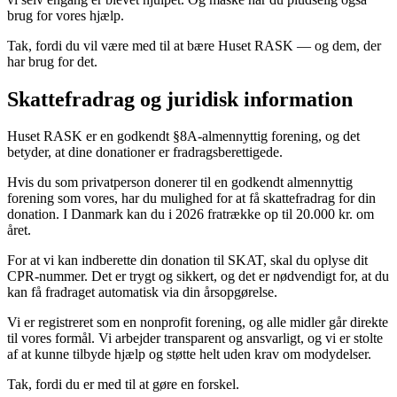
brug for vores hjælp.
Tak, fordi du vil være med til at bære Huset RASK — og dem, der
har brug for det.
Skattefradrag og juridisk information
Huset RASK er en godkendt §8A-almennyttig forening, og det
betyder, at dine donationer er fradragsberettigede.
Hvis du som privatperson donerer til en godkendt almennyttig
forening som vores, har du mulighed for at få skattefradrag for din
donation. I Danmark kan du i 2026 fratrække op til 20.000 kr. om
året.
For at vi kan indberette din donation til SKAT, skal du oplyse dit
CPR-nummer. Det er trygt og sikkert, og det er nødvendigt for, at du
kan få fradraget automatisk via din årsopgørelse.
Vi er registreret som en nonprofit forening, og alle midler går direkte
til vores formål. Vi arbejder transparent og ansvarligt, og vi er stolte
af at kunne tilbyde hjælp og støtte helt uden krav om modydelser.
Tak, fordi du er med til at gøre en forskel.