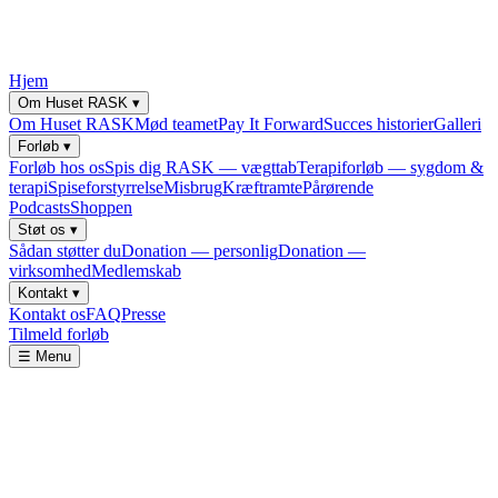
Hjem
Om Huset RASK
▾
Om Huset RASK
Mød teamet
Pay It Forward
Succes historier
Galleri
Forløb
▾
Forløb hos os
Spis dig RASK — vægttab
Terapiforløb — sygdom &
terapi
Spiseforstyrrelse
Misbrug
Kræftramte
Pårørende
Podcasts
Shoppen
Støt os
▾
Sådan støtter du
Donation — personlig
Donation —
virksomhed
Medlemskab
Kontakt
▾
Kontakt os
FAQ
Presse
Tilmeld forløb
☰ Menu