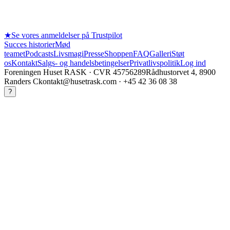
★
Se vores anmeldelser på Trustpilot
Succes historier
Mød
teamet
Podcasts
Livsmagi
Presse
Shoppen
FAQ
Galleri
Støt
os
Kontakt
Salgs- og handelsbetingelser
Privatlivspolitik
Log ind
Foreningen Huset RASK
· CVR
45756289
Rådhustorvet 4, 8900
Randers C
kontakt@husetrask.com
·
+45 42 36 08 38
?